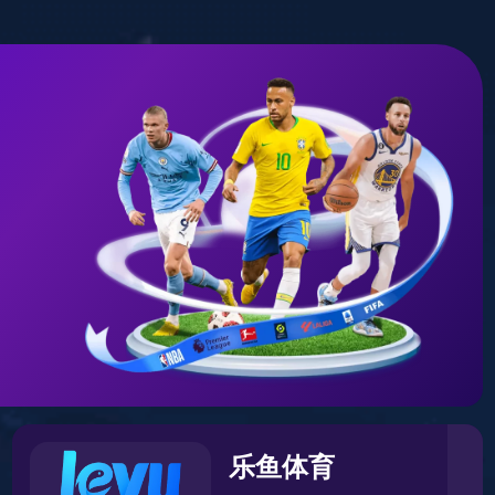
首页
解读
必一·体育(b-sports)
项目案例
公司头
公司头条
首页
OUR NEWS