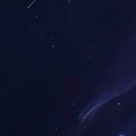
此外，在面对不同风格和水平的对手时，
攻击型选手，他们可能会采用压迫式盯防
奏进行针对性布局。这种灵活多变，使得
2、实战应用与技巧
在实战中，北京乒乓球队充分体现了其独
整，通过移动来切断对方进攻线路。同时
增加施压效果。这种“拉开-收缩”的灵活
另一个关键点是在瞬息万变的情况下，运
常能够通过快速判断选择最优解，不仅提
决策能力来源于长期积累下来的丰富实战
除了个人技术水平外，北京队还非常注重
至关重要。比如，当某位选手发觉到对方
做好准备，从而形成整体合力，有效阻止