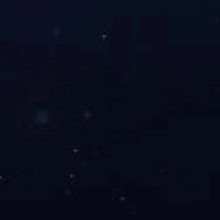
导航
网站地图