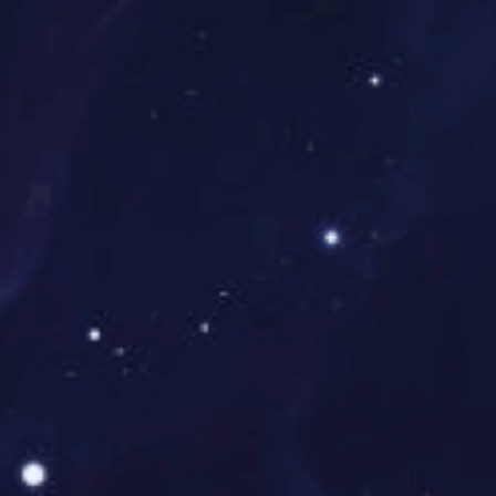
北京队伍也会选择不同类型的盯防策略。例如，对于
；而面对控球型选手，则可能更多地使用围绕控制节
他们能够有效应对各种挑战。
特的盯防技巧。他们通常会利用场地空间进行动态调
，在必要时，他们会及时缩短距离，加强进攻，从而
运用，使得北京队在比赛中始终保持主动权。
动员必须迅速作出决策。在高速回合中，北京队员常
高了自身得分概率，也有效降低了失误率。这种高效
经验和细致入微的数据分析。
团队协作。在实际比赛中，各个位置之间的信息共享
有意图打破平衡时，可以及时发出信号，让后续选手
对手突破。