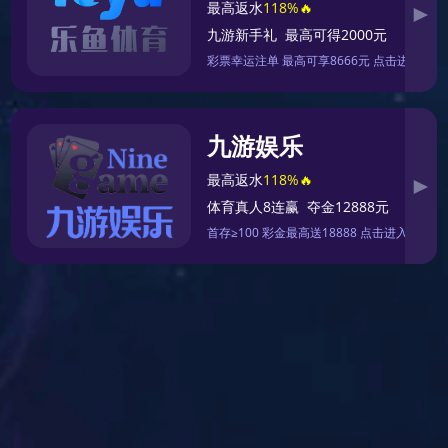
析：深入解读盯防策略与实