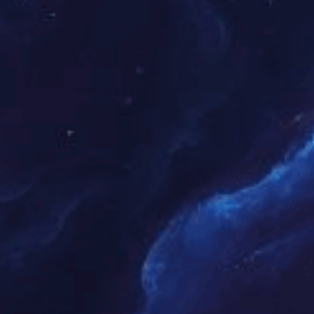
上的应用，我们可以回顾一些典型赛
BSports官网入
京队面对的是一支实力强劲且技艺精湛的对手。在这
制了对方主力选手的发展，使其难以发挥出最佳水
了区域分布式盯防，对每位核心选手进行了精准标
排使得他们能够有效地控制比赛节奏，并频繁制造机
断变换站位，干扰了对方正常发挥，从而赢得了关键
了卓越的适应能力。在面对外国顶尖选手时，他们不
心理层面的博弈，通过巧妙运用心理战术来影响敌方
代科技工具，对过往竞赛进行复盘，从而制定更加完
向
实施盯防策略方面积累了一系列成功经验，其中最为