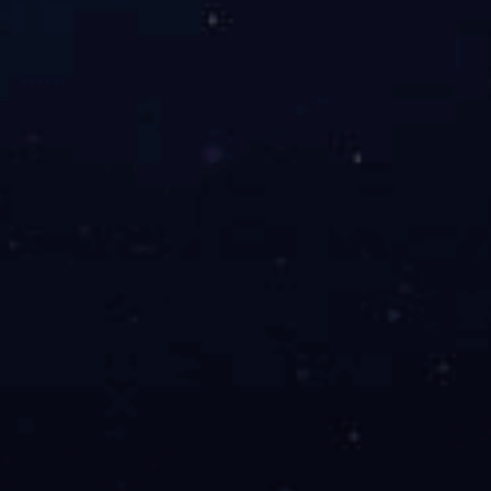
联络
必一·运动(b-