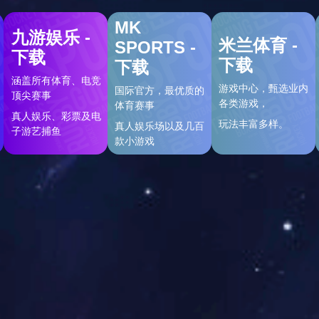
，特别是盯防策略与实战应用。首先，我们会讨论盯
重要性，然后探讨实际比赛中如何灵活运用这些策
不同比赛环境下的表现进行案例分析，展示其独特的
北京乒乓球队在战术实施中的成功经验，以期为其他
北京乒乓球队背后的战略思考与实践操作，并为爱好
的观察和判断，采取相应的站位和击球方式以限制对
动员具备敏锐的洞察力，还要求他们能迅速做出反
多，合理运用盯防策略显得尤为重要。
的动作，而是一系列连续性的应变措施。运动员需要
局势不断调整自己的站位和打法，以达到最佳防守效
队配合能力，通过默契的沟通来实现更高效的盯防。